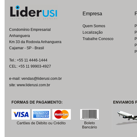
Empresa
P
Quem Somos
P
Condomínio Empresarial
Localização
P
Anhanguera
Trabalhe Conosco
P
Km 33 da Rodovia Anhanguera
P
Cajamar - SP - Brasil
P
Tel.: +55 11 4446-1444
CEL: +55 11 99903-4927
e-mail: vendas@liderusi.com.br
site: www.liderusi.com.br