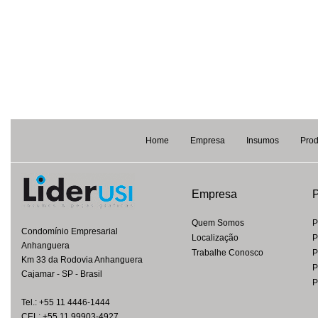
Home
Empresa
Insumos
Prod
Empresa
P
Quem Somos
P
Condomínio Empresarial
Localização
P
Anhanguera
Trabalhe Conosco
P
Km 33 da Rodovia Anhanguera
P
Cajamar - SP - Brasil
P
Tel.: +55 11 4446-1444
CEL: +55 11 99903-4927