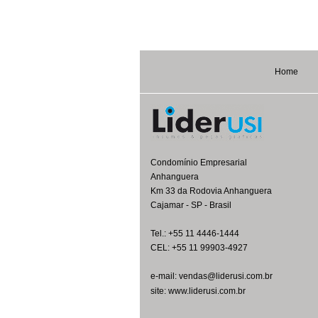
Home
Condomínio Empresarial
Anhanguera
Km 33 da Rodovia Anhanguera
Cajamar - SP - Brasil
Tel.: +55 11 4446-1444
CEL: +55 11 99903-4927
e-mail: vendas@liderusi.com.br
site: www.liderusi.com.br