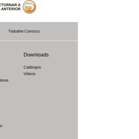
Trabalhe Conosco
Downloads
Catálogos
Vídeos
doras
or
o