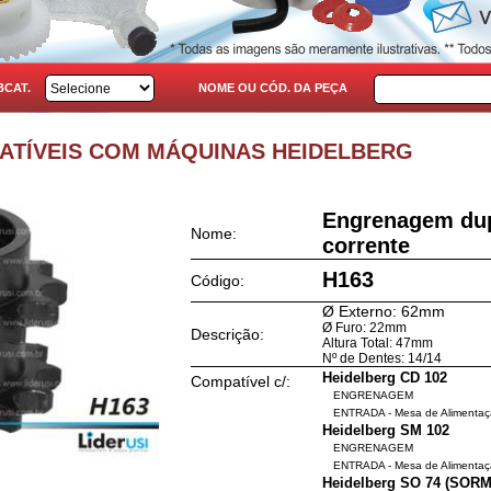
BCAT.
NOME OU CÓD. DA PEÇA
PATÍVEIS COM MÁQUINAS HEIDELBERG
Engrenagem dup
Nome:
corrente
H163
Código:
Ø Externo: 62mm
Ø Furo: 22mm
Descrição:
Altura Total: 47mm
Nº de Dentes: 14/14
Heidelberg CD 102
Compatível c/:
ENGRENAGEM
ENTRADA - Mesa de Alimenta
Heidelberg SM 102
ENGRENAGEM
ENTRADA - Mesa de Alimenta
Heidelberg SO 74 (SOR