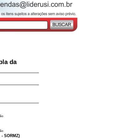
la da
ção
ção
M - SORMZ)