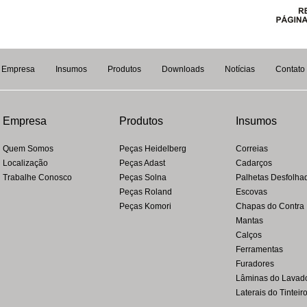
Empresa
Insumos
Produtos
Downloads
Notícias
Contato
Empresa
Produtos
Insumos
Quem Somos
Peças Heidelberg
Correias
Localização
Peças Adast
Cadarços
Trabalhe Conosco
Peças Solna
Palhetas Desfolha
Peças Roland
Escovas
Peças Komori
Chapas do Contra
Mantas
Calços
Ferramentas
Furadores
Lâminas do Lavad
Laterais do Tinteir