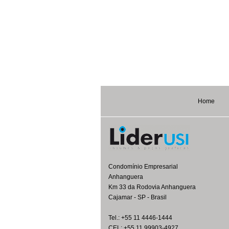
Home
Condomínio Empresarial
Anhanguera
Km 33 da Rodovia Anhanguera
Cajamar - SP - Brasil
Tel.: +55 11 4446-1444
CEL: +55 11 99903-4927