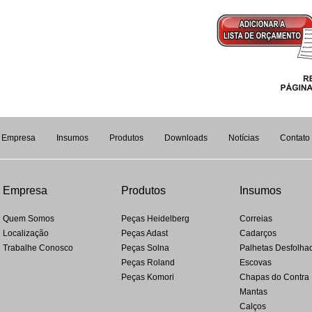
Empresa
Insumos
Produtos
Downloads
Notícias
Contato
Empresa
Produtos
Insumos
Quem Somos
Peças Heidelberg
Correias
Localização
Peças Adast
Cadarços
Trabalhe Conosco
Peças Solna
Palhetas Desfolha
Peças Roland
Escovas
Peças Komori
Chapas do Contra
Mantas
Calços