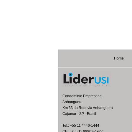
Home
Condomínio Empresarial
Anhanguera
Km 33 da Rodovia Anhanguera
Cajamar - SP - Brasil
Tel.: +55 11 4446-1444
CEL: +55 11 99903-4927