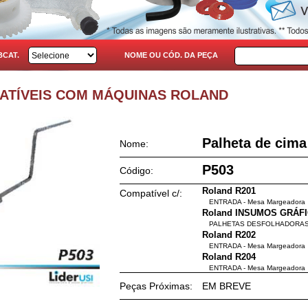
BCAT.
NOME OU CÓD. DA PEÇA
PATÍVEIS COM MÁQUINAS ROLAND
Palheta de cim
Nome:
P503
Código:
Roland R201
Compatível c/:
ENTRADA - Mesa Margeadora
Roland INSUMOS GRÁF
PALHETAS DESFOLHADORAS
Roland R202
ENTRADA - Mesa Margeadora
Roland R204
ENTRADA - Mesa Margeadora
Peças Próximas:
EM BREVE