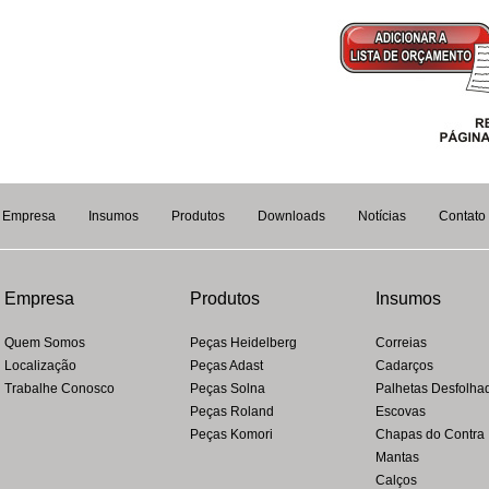
Empresa
Insumos
Produtos
Downloads
Notícias
Contato
Empresa
Produtos
Insumos
Quem Somos
Peças Heidelberg
Correias
Localização
Peças Adast
Cadarços
Trabalhe Conosco
Peças Solna
Palhetas Desfolha
Peças Roland
Escovas
Peças Komori
Chapas do Contra
Mantas
Calços