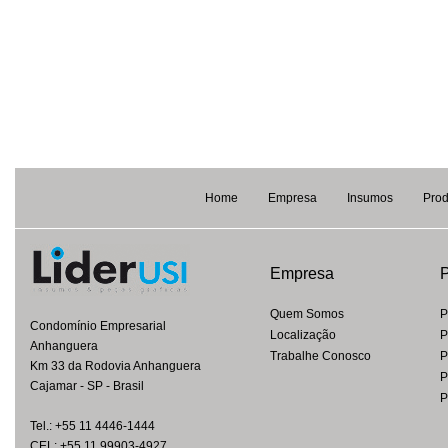
Home
Empresa
Insumos
Prod
Empresa
P
Quem Somos
P
Condomínio Empresarial
Localização
P
Anhanguera
Trabalhe Conosco
P
Km 33 da Rodovia Anhanguera
P
Cajamar - SP - Brasil
P
Tel.: +55 11 4446-1444
CEL: +55 11 99903-4927