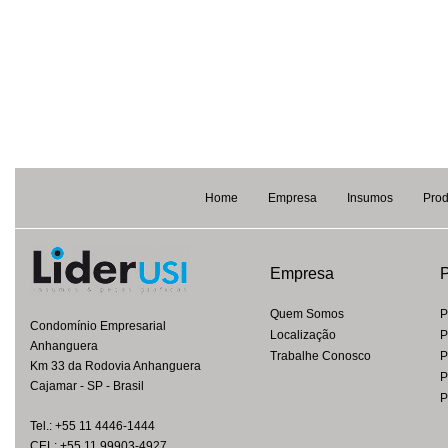
Home
Empresa
Insumos
Prod
Empresa
P
Quem Somos
P
Condomínio Empresarial
Localização
P
Anhanguera
Trabalhe Conosco
P
Km 33 da Rodovia Anhanguera
P
Cajamar - SP - Brasil
P
Tel.: +55 11 4446-1444
CEL: +55 11 99903-4927