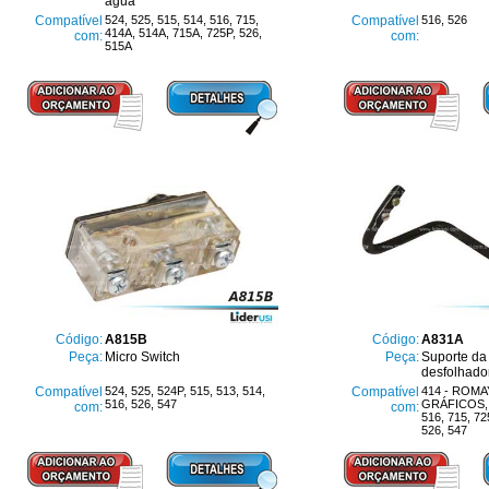
água
Compatível
524, 525, 515, 514, 516, 715,
Compatível
516, 526
414A, 514A, 715A, 725P, 526,
com:
com:
515A
Código:
A815B
Código:
A831A
Peça:
Micro Switch
Peça:
Suporte da
desfolhado
Compatível
524, 525, 524P, 515, 513, 514,
Compatível
414 - ROM
516, 526, 547
GRÁFICOS, 5
com:
com:
516, 715, 72
526, 547