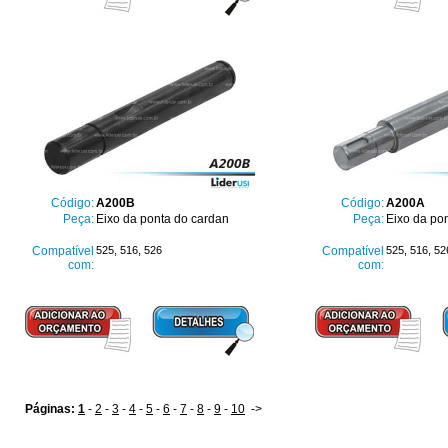
Código:
A200B
Código:
A200A
Peça:
Eixo da ponta do cardan
Peça:
Eixo da po
Compatível
525, 516, 526
Compatível
525, 516, 52
com:
com:
Páginas:
1
-
2
-
3
-
4
-
5
-
6
-
7
-
8
-
9
-
10
->