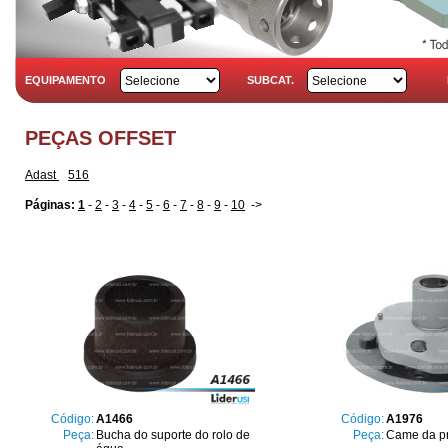
EQUIPAMENTO
SUBCAT.
PEÇAS OFFSET
Adast
516
Páginas:
1
-
2
-
3
-
4
-
5
-
6
-
7
-
8
-
9
-
10
->
Código:
A1466
Código:
A1976
Peça:
Bucha do suporte do rolo de
Peça:
Came da p