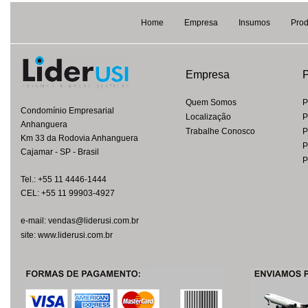
Home
Empresa
Insumos
Prod
Empresa
P
Quem Somos
P
Condomínio Empresarial
Localização
P
Anhanguera
Trabalhe Conosco
P
Km 33 da Rodovia Anhanguera
P
Cajamar - SP - Brasil
P
Tel.: +55 11 4446-1444
CEL: +55 11 99903-4927
e-mail: vendas@liderusi.com.br
site: www.liderusi.com.br