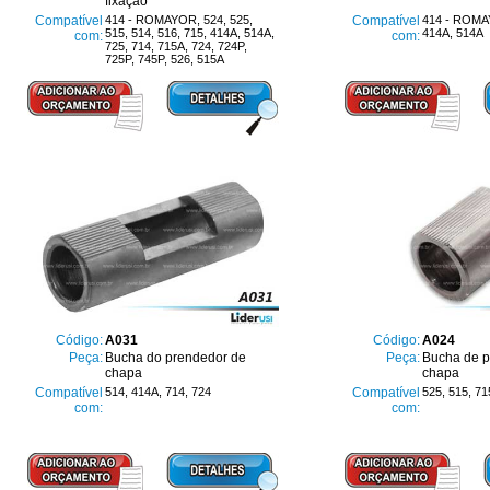
fixação
Compatível
414 - ROMAYOR, 524, 525,
Compatível
414 - ROMAY
515, 514, 516, 715, 414A, 514A,
414A, 514A
com:
com:
725, 714, 715A, 724, 724P,
725P, 745P, 526, 515A
Código:
A031
Código:
A024
Peça:
Bucha do prendedor de
Peça:
Bucha de p
chapa
chapa
Compatível
514, 414A, 714, 724
Compatível
525, 515, 71
com:
com: