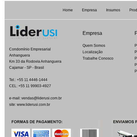
Home
Empresa
Insumos
Prod
Empresa
P
Quem Somos
P
Condomínio Empresarial
Localização
P
Anhanguera
Trabalhe Conosco
P
Km 33 da Rodovia Anhanguera
P
Cajamar - SP - Brasil
P
Tel.: +55 11 4446-1444
CEL: +55 11 99903-4927
e-mail: vendas@liderusi.com.br
site: www.liderusi.com.br