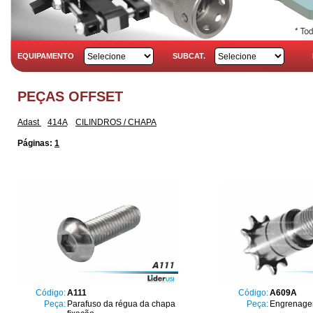
EQUIPAMENTO
SUBCAT.
PEÇAS OFFSET
Adast
414A
CILINDROS / CHAPA
Páginas:
1
Código:
A111
Código:
A609A
Peça:
Parafuso da régua da chapa
Peça:
Engrenagem