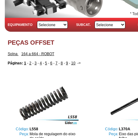
EQUIPAMENTO
SUBCAT.
PEÇAS OFFSET
Solna
164 a 664 - ROBOT
Páginas:
1
-
2
-
3
-
4
-
5
-
6
-
7
-
8
-
9
-
10
->
Código:
L558
Código:
L370A
Peça:
Mola de regulagem do eixo
Peça:
Eixo das pi