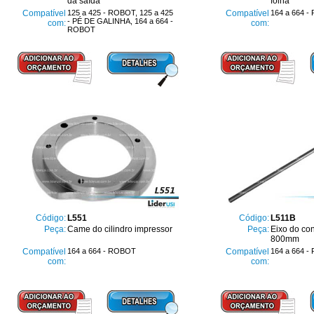
da saída
folha
Compatível
125 a 425 - ROBOT, 125 a 425
Compatível
164 a 664 
- PÉ DE GALINHA, 164 a 664 -
com:
com:
ROBOT
Código:
L551
Código:
L511B
Peça:
Came do cilindro impressor
Peça:
Eixo do con
800mm
Compatível
164 a 664 - ROBOT
Compatível
164 a 664 
com:
com: