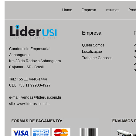
Home
Empresa
Insumos
Prod
Empresa
P
Quem Somos
P
Condomínio Empresarial
Localização
P
Anhanguera
Trabalhe Conosco
P
Km 33 da Rodovia Anhanguera
P
Cajamar - SP - Brasil
P
Tel.: +55 11 4446-1444
CEL: +55 11 99903-4927
e-mail: vendas@liderusi.com.br
site: www.liderusi.com.br