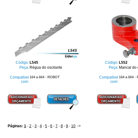
Código:
L545
Código:
L552
Peça:
Régua do oscilante
Peça:
Mancal do c
Compatível
164 a 664 - ROBOT
Compatível
164 a 664 
com:
com:
Páginas:
1
-
2
-
3
-
4
-
5
-
6
-
7
-
8
-
9
-
10
->